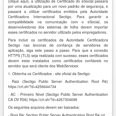
(clique
aqui
), a utilização de Certificado do eSocial passará
por uma atualização para um novo padrão de segurança, e
passará a utilizar certificados emitidos pela Autoridade
Certificadora Internacional Sectigo. Para garantir a
compatibilidade na comunicação com o eSocial, os
desenvolvedores dos sistemas de folha devem importar
esses certificados no servidor utilizado pelos empregadores.
Para incluir os certificados da Autoridade Certificadora
Sectigo nas âncoras de confiança de servidores de
aplicação, siga este passo a passo. Para que a conexão
HTTPS (TLS) seja realizada com sucesso, esses certificados
devem estar instalados como certificados confiáveis no
servidor que será cliente dos W
ebServices
:
1. Obtenha os Certificados - site oficial da Sectigo:
· Raiz (Sectigo Public Server Authentication Root R4)
https://crt.sh/?d=4256644734
· AC - Primeiro Nível (Sectigo Public Server Authentication
CA OV R36)
https://crt.sh/?d=4267304698
Os seguintes arquivos devem ser baixados:
- Root R4: Sectigo Public Server Authentication Root R4.crt