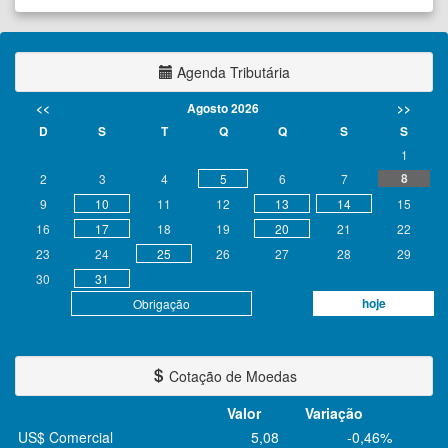
Agenda Tributária
<<
Agosto 2026
>>
D
S
T
Q
Q
S
S
1
8
2
3
4
5
6
7
9
10
11
12
13
14
15
16
17
18
19
20
21
22
23
24
25
26
27
28
29
30
31
hoje
Obrigação
Cotação de Moedas
Valor
Variação
US$ Comercial
5,08
-0,46%