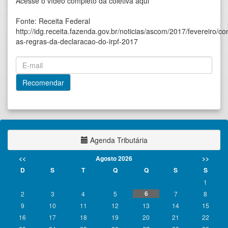
Acesse o vídeo completo da coletiva
aqui
Fonte: Receita Federal
http://idg.receita.fazenda.gov.br/noticias/ascom/2017/fevereiro/con
as-regras-da-declaracao-do-irpf-2017
Agenda Tributária
<<
Agosto 2026
>>
D
S
T
Q
Q
S
S
1
6
2
3
4
5
7
8
9
10
11
12
13
14
15
16
17
18
19
20
21
22