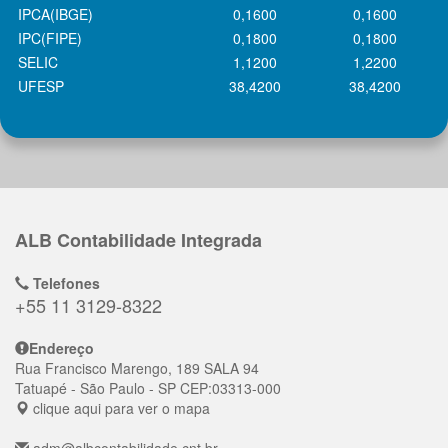
IPCA(IBGE)
0,1600
0,1600
IPC(FIPE)
0,1800
0,1800
SELIC
1,1200
1,2200
UFESP
38,4200
38,4200
ALB Contabilidade Integrada
Telefones
+55 11 3129-8322
Endereço
Rua Francisco Marengo, 189 SALA 94
Tatuapé
- São Paulo - SP
CEP:
03313-000
clique aqui para ver o mapa