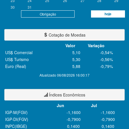
23
24
25
26
27
28
29
30
31
hoje
Obrigação
Cotação de Moedas
Valor
Variação
US$ Comercial
5,10
-0,54%
US$ Turismo
5,30
-0,56%
Euro (Real)
5,88
-0,79%
Atualizado 06/08/2026 16:00:17
Índices Econômicos
Jun
Jul
IGP-M(FGV)
-1,1600
-1,1600
IGP-DI(FGV)
-0,7900
-0,7900
INPC(IBGE)
0,1400
0,1400