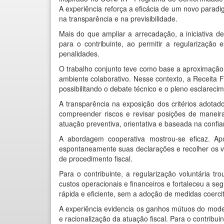
A experiência reforça a eficácia de um novo paradi
na transparência e na previsibilidade.
Mais do que ampliar a arrecadação, a iniciativa 
para o contribuinte, ao permitir a regularização
penalidades.
O trabalho conjunto teve como base a aproximação q
ambiente colaborativo. Nesse contexto, a Receita F
possibilitando o debate técnico e o pleno esclareci
A transparência na exposição dos critérios adotado
compreender riscos e revisar posições de maneira
atuação preventiva, orientativa e baseada na confi
A abordagem cooperativa mostrou-se eficaz. Após
espontaneamente suas declarações e recolher os v
de procedimento fiscal.
Para o contribuinte, a regularização voluntária tro
custos operacionais e financeiros e fortaleceu a seg
rápida e eficiente, sem a adoção de medidas coercit
A experiência evidencia os ganhos mútuos do modelo
e racionalização da atuação fiscal. Para o contribui