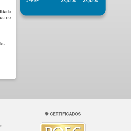
UFESP
38,4200
38,4200
lidade
tou no
ia-
CERTIFICADOS
as