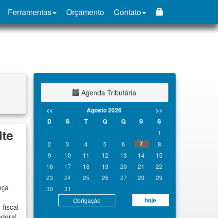
Ferramentas
Orçamento
Contato
Agenda Tributária
<<
Agosto 2026
>>
D
S
T
Q
Q
S
S
ite
1
7
2
3
4
5
6
8
9
10
11
12
13
14
15
16
17
18
19
20
21
22
23
24
25
26
27
28
29
nça
30
31
hoje
Obrigação
fiscal
deral.