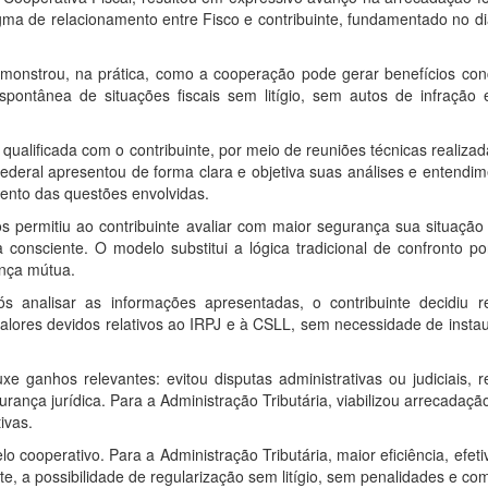
gma de relacionamento entre Fisco e contribuinte, fundamentado no di
demonstrou, na prática, como a cooperação pode gerar benefícios con
 espontânea de situações fiscais sem litígio, sem autos de infração
ualificada com o contribuinte, por meio de reuniões técnicas realiza
ederal apresentou de forma clara e objetiva suas análises e entendim
mento das questões envolvidas.
s permitiu ao contribuinte avaliar com maior segurança sua situação f
 consciente. O modelo substitui a lógica tradicional de confronto p
ança mútua.
 analisar as informações apresentadas, o contribuinte decidiu ret
alores devidos relativos ao IRPJ e à CSLL, sem necessidade de insta
uxe ganhos relevantes: evitou disputas administrativas ou judiciais, r
urança jurídica. Para a Administração Tributária, viabilizou arrecadaçã
ivas.
 cooperativo. Para a Administração Tributária, maior eficiência, efeti
nte, a possibilidade de regularização sem litígio, sem penalidades e co