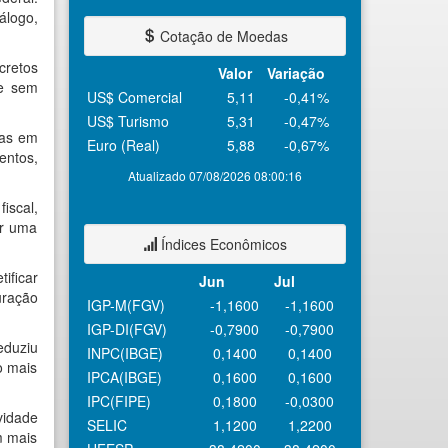
álogo,
Cotação de Moedas
cretos
Valor
Variação
 e sem
US$ Comercial
5,11
-0,41%
US$ Turismo
5,31
-0,47%
das em
Euro (Real)
5,88
-0,67%
entos,
Atualizado 07/08/2026 08:00:16
iscal,
or uma
Índices Econômicos
ificar
Jun
Jul
uração
IGP-M(FGV)
-1,1600
-1,1600
IGP-DI(FGV)
-0,7900
-0,7900
eduziu
INPC(IBGE)
0,1400
0,1400
o mais
IPCA(IBGE)
0,1600
0,1600
IPC(FIPE)
0,1800
-0,0300
vidade
SELIC
1,1200
1,2200
m mais