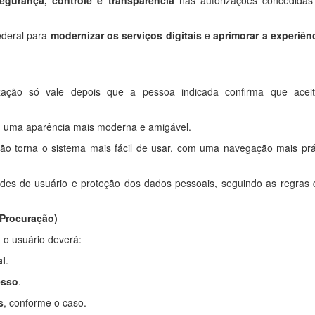
egurança, controle e transparência
nas autorizações concedidas
ederal para
modernizar os serviços digitais
e
aprimorar a experiên
zação só vale depois que a pessoa indicada confirma que acei
m uma aparência mais moderna e amigável.
ção torna o sistema mais fácil de usar, com uma navegação mais prá
idades do usuário e proteção dos dados pessoais, seguindo as regras 
(Procuração)
 o usuário deverá:
al
.
esso
.
s
, conforme o caso.