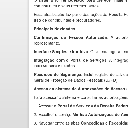
O sistema foi
remodelado
para oferecer
mais s
contribuintes e seus representantes.
Essa atualização faz parte das ações da Receita F
uso
de contribuintes e procuradores.
Principais Novidades
Confirmação da Pessoa Autorizada
: A autori
representante.
Interface Simples e Intuitiva
: O sistema agora te
Integração com o Portal de Serviços
: A integra
intuitiva para o usuário.
Recursos de Segurança
: Inclui registro de ativ
Geral de Proteção de Dados Pessoais (LGPD).
Acesso ao sistema de Autorizações de Acesso 
Para acessar o sistema e consultar as autorizações,
1. Acessar o
Portal de Serviços da Receita Feder
2. Escolher o serviço
Minhas Autorizações de Ac
3. Navegar entre as abas
Concedidas
e
Recebida