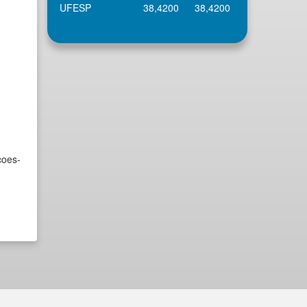
UFESP
38,4200
38,4200
coes-