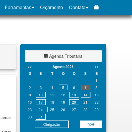
Ferramentas
Orçamento
Contato
Agenda Tributária
<<
Agosto 2026
>>
D
S
T
Q
Q
S
S
1
7
2
3
4
5
6
8
9
10
11
12
13
14
15
16
17
18
19
20
21
22
23
24
25
26
27
28
29
chamar
30
31
hoje
Obrigação