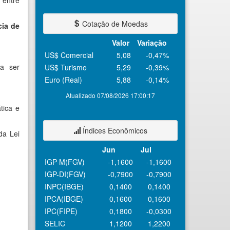
 entre
Cotação de Moedas
cia de
Valor
Variação
US$ Comercial
5,08
-0,47%
ta ser
US$ Turismo
5,29
-0,39%
Euro (Real)
5,88
-0,14%
Atualizado 07/08/2026 17:00:17
tica e
Índices Econômicos
da Lei
Jun
Jul
IGP-M(FGV)
-1,1600
-1,1600
IGP-DI(FGV)
-0,7900
-0,7900
INPC(IBGE)
0,1400
0,1400
IPCA(IBGE)
0,1600
0,1600
IPC(FIPE)
0,1800
-0,0300
SELIC
1,1200
1,2200