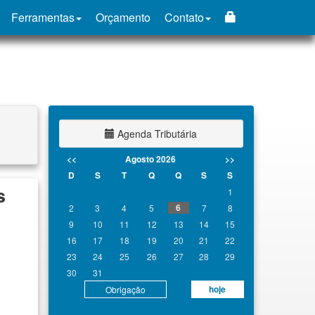
Ferramentas
Orçamento
Contato
Agenda Tributária
<<
Agosto 2026
>>
D
S
T
Q
Q
S
S
s
1
6
2
3
4
5
7
8
9
10
11
12
13
14
15
16
17
18
19
20
21
22
23
24
25
26
27
28
29
30
31
hoje
Obrigação