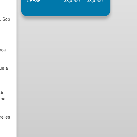
UFESP
38,4200
38,4200
. Sob
nça
ue a
 de
 na
elles