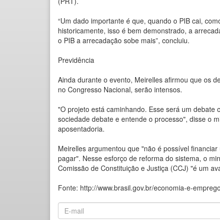
(PRT).
“Um dado importante é que, quando o PIB cai, como
historicamente, isso é bem demonstrado, a arrecad
o PIB a arrecadação sobe mais”, concluiu.
Previdência
Ainda durante o evento, Meirelles afirmou que os d
no Congresso Nacional, serão intensos.
"O projeto está caminhando. Esse será um debate cl
sociedade debate e entende o processo", disse o mi
aposentadoria.
Meirelles argumentou que "não é possível financia
pagar". Nesse esforço de reforma do sistema, o min
Comissão de Constituição e Justiça (CCJ) "é um av
Fonte:
http://www.brasil.gov.br/economia-e-empreg