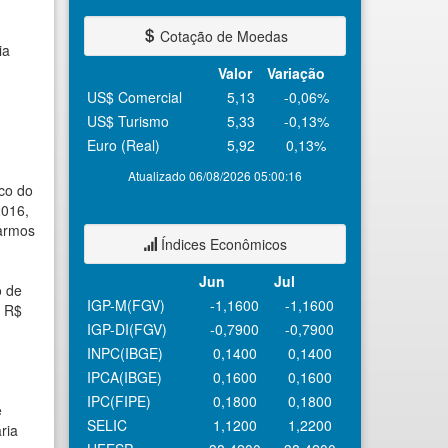
Cotação de Moedas
ia
Valor
Variação
US$ Comercial
5,13
-0,06%
US$ Turismo
5,33
-0,13%
Euro (Real)
5,92
0,13%
Atualizado 06/08/2026 05:00:16
ico do
2016,
tarmos
Índices Econômicos
Jun
Jul
o de
IGP-M(FGV)
-1,1600
-1,1600
e R$
IGP-DI(FGV)
-0,7900
-0,7900
INPC(IBGE)
0,1400
0,1400
IPCA(IBGE)
0,1600
0,1600
IPC(FIPE)
0,1800
0,1800
e
SELIC
1,1200
1,2200
ria