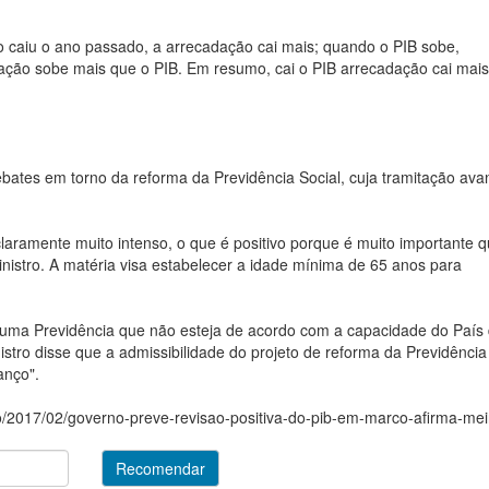
 caiu o ano passado, a arrecadação cai mais; quando o PIB sobe,
ação sobe mais que o PIB. Em resumo, cai o PIB arrecadação cai mais
ebates em torno da reforma da Previdência Social, cuja tramitação ava
aramente muito intenso, o que é positivo porque é muito importante q
nistro. A matéria visa estabelecer a idade mínima de 65 anos para
r uma Previdência que não esteja de acordo com a capacidade do País
istro disse que a admissibilidade do projeto de reforma da Previdência
anço".
o/2017/02/governo-preve-revisao-positiva-do-pib-em-marco-afirma-meir