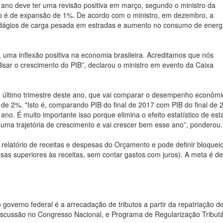
e ano deve ter uma revisão positiva em março, segundo o ministro da
no é de expansão de 1%. De acordo com o ministro, em dezembro, a
dágios de carga pesada em estradas e aumento no consumo de energ
uma inflexão positiva na economia brasileira. Acreditamos que nós
lisar o crescimento do PIB”, declarou o ministro em evento da Caixa
do último trimestre deste ano, que vai comparar o desempenho econôm
e 2%. "Isto é, comparando PIB do final de 2017 com PIB do final de 
no. É muito importante isso porque elimina o efeito estatístico de es
numa trajetória de crescimento e vai crescer bem esse ano”, ponderou.
elatório de receitas e despesas do Orçamento e pode definir bloquei
pesas superiores às receitas, sem contar gastos com juros). A meta é d
 governo federal é a arrecadação de tributos a partir da repatriação d
discussão no Congresso Nacional, e Programa de Regularização Tributá