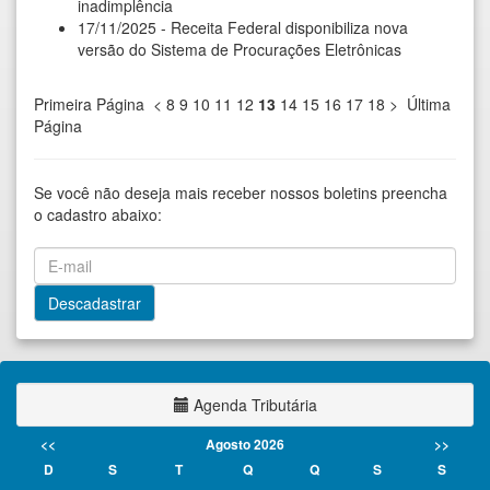
inadimplência
17/11/2025 - Receita Federal disponibiliza nova
versão do Sistema de Procurações Eletrônicas
Primeira Página
<
8
9
10
11
12
13
14
15
16
17
18
>
Última
Página
Se você não deseja mais receber nossos boletins preencha
o cadastro abaixo:
Agenda Tributária
<<
Agosto 2026
>>
D
S
T
Q
Q
S
S