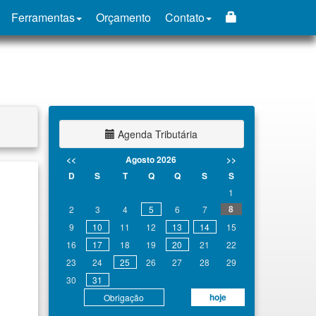
Ferramentas
Orçamento
Contato
Agenda Tributária
<<
Agosto 2026
>>
D
S
T
Q
Q
S
S
1
8
2
3
4
5
6
7
9
10
11
12
13
14
15
16
17
18
19
20
21
22
23
24
25
26
27
28
29
30
31
hoje
Obrigação