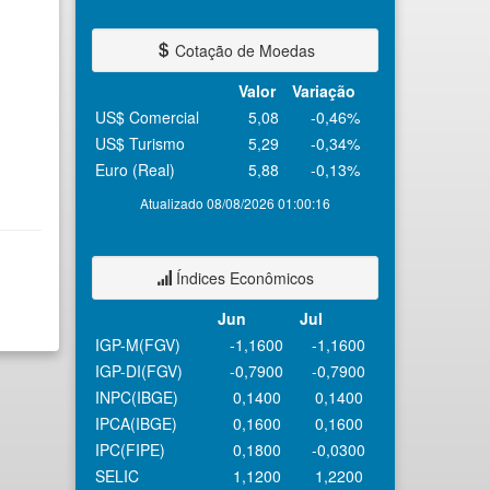
Cotação de Moedas
Valor
Variação
US$ Comercial
5,08
-0,46%
US$ Turismo
5,29
-0,34%
Euro (Real)
5,88
-0,13%
Atualizado 08/08/2026 01:00:16
Índices Econômicos
Jun
Jul
IGP-M(FGV)
-1,1600
-1,1600
IGP-DI(FGV)
-0,7900
-0,7900
INPC(IBGE)
0,1400
0,1400
IPCA(IBGE)
0,1600
0,1600
IPC(FIPE)
0,1800
-0,0300
SELIC
1,1200
1,2200