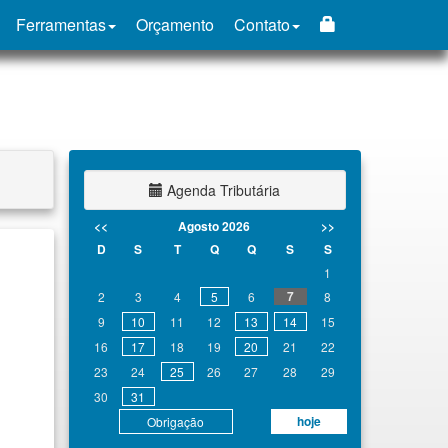
Ferramentas
Orçamento
Contato
Agenda Tributária
<<
Agosto 2026
>>
D
S
T
Q
Q
S
S
1
7
2
3
4
5
6
8
9
10
11
12
13
14
15
16
17
18
19
20
21
22
23
24
25
26
27
28
29
30
31
hoje
Obrigação