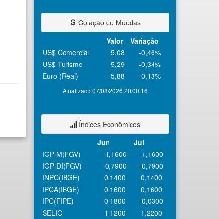
Cotação de Moedas
Valor
Variação
US$ Comercial
5,08
-0,46%
US$ Turismo
5,29
-0,34%
Euro (Real)
5,88
-0,13%
Atualizado 07/08/2026 20:00:16
Índices Econômicos
Jun
Jul
IGP-M(FGV)
-1,1600
-1,1600
IGP-DI(FGV)
-0,7900
-0,7900
INPC(IBGE)
0,1400
0,1400
IPCA(IBGE)
0,1600
0,1600
IPC(FIPE)
0,1800
-0,0300
SELIC
1,1200
1,2200