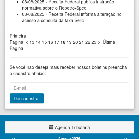
08/08/2025 - Receita Federal publica instrução
normativa sobre o Repetro-Sped
08/08/2025 - Receita Federal informa alteração no
acesso à consulta da taxa Selic
Primeira
Página
<
13
14
15
16
17
18
19
20
21
22
23
>
Última
Página
Se você não deseja mais receber nossos boletins preencha
o cadastro abaixo:
Agenda Tributária
<<
Agosto 2026
>>