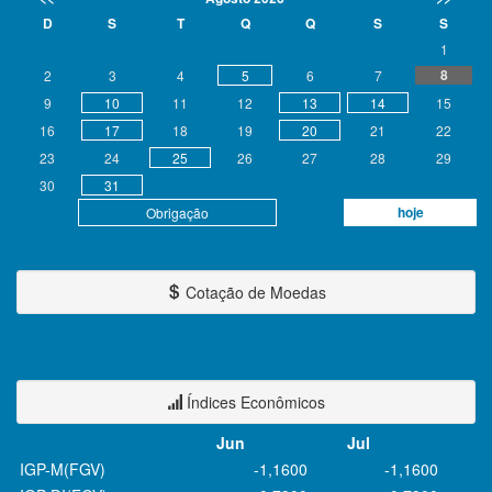
D
S
T
Q
Q
S
S
1
8
2
3
4
5
6
7
9
10
11
12
13
14
15
16
17
18
19
20
21
22
23
24
25
26
27
28
29
30
31
hoje
Obrigação
Cotação de Moedas
Índices Econômicos
Jun
Jul
IGP-M(FGV)
-1,1600
-1,1600