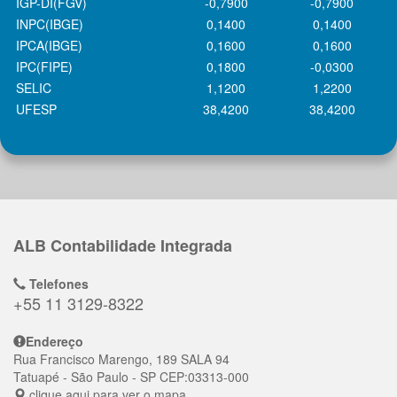
IGP-DI(FGV)
-0,7900
-0,7900
INPC(IBGE)
0,1400
0,1400
IPCA(IBGE)
0,1600
0,1600
IPC(FIPE)
0,1800
-0,0300
SELIC
1,1200
1,2200
UFESP
38,4200
38,4200
ALB Contabilidade Integrada
Telefones
+55 11 3129-8322
Endereço
Rua Francisco Marengo, 189 SALA 94
Tatuapé
- São Paulo - SP
CEP:
03313-000
clique aqui para ver o mapa