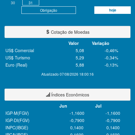
30
31
hoje
Obrigação
Cotação de Moedas
Valor
Variação
US$ Comercial
5,08
-0,46%
US$ Turismo
5,29
-0,34%
Euro (Real)
5,88
-0,13%
Atualizado 07/08/2026 18:00:16
Índices Econômicos
Jun
Jul
IGP-M(FGV)
-1,1600
-1,1600
IGP-DI(FGV)
-0,7900
-0,7900
INPC(IBGE)
0,1400
0,1400
IPCA(IBGE)
0,1600
0,1600