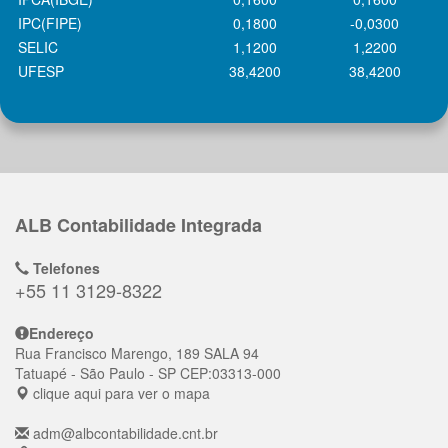
IPC(FIPE)
0,1800
-0,0300
SELIC
1,1200
1,2200
UFESP
38,4200
38,4200
ALB Contabilidade Integrada
Telefones
+55 11 3129-8322
Endereço
Rua Francisco Marengo, 189 SALA 94
Tatuapé
- São Paulo - SP
CEP:
03313-000
clique aqui para ver o mapa
adm@albcontabilidade.cnt.br