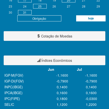
16
17
18
19
20
21
22
23
24
25
26
27
28
29
30
31
hoje
Obrigação
Cotação de Moedas
Índices Econômicos
Jun
Jul
IGP-M(FGV)
-1,1600
-1,1600
IGP-DI(FGV)
-0,7900
-0,7900
INPC(IBGE)
0,1400
0,1400
IPCA(IBGE)
0,1600
0,1600
IPC(FIPE)
0,1800
-0,0300
SELIC
1,1200
1,2200