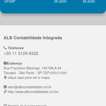
UFESP
38,4200
38,4200
ALB Contabilidade Integrada
Telefones
+55 11 3129-8322
Endereço
Rua Francisco Marengo, 189 SALA 94
Tatuapé
- São Paulo - SP
CEP:
03313-000
clique aqui para ver o mapa
adm@albcontabilidade.cnt.br
http://www.albcontabilidade.cnt.br/
Horário de funcionamento