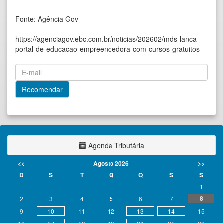
Fonte: Agência Gov
https://agenciagov.ebc.com.br/noticias/202602/mds-lanca-
portal-de-educacao-empreendedora-com-cursos-gratuitos
Agenda Tributária
<<
Agosto 2026
>>
D
S
T
Q
Q
S
S
1
8
2
3
4
5
6
7
9
10
11
12
13
14
15