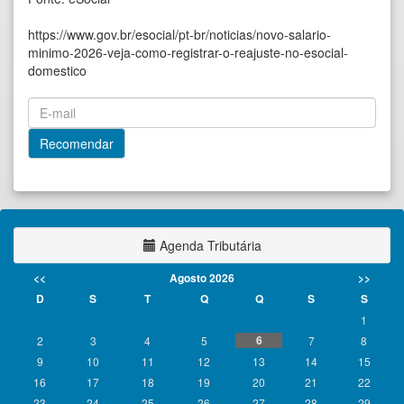
https://www.gov.br/esocial/pt-br/noticias/novo-salario-
minimo-2026-veja-como-registrar-o-reajuste-no-esocial-
domestico
Agenda Tributária
<<
Agosto 2026
>>
D
S
T
Q
Q
S
S
1
6
2
3
4
5
7
8
9
10
11
12
13
14
15
16
17
18
19
20
21
22
23
24
25
26
27
28
29