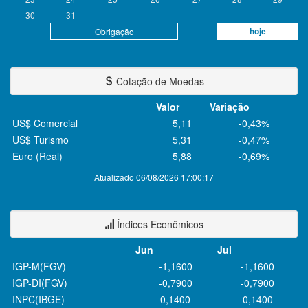
30
31
hoje
Obrigação
Cotação de Moedas
Valor
Variação
US$ Comercial
5,11
-0,43%
US$ Turismo
5,31
-0,47%
Euro (Real)
5,88
-0,69%
Atualizado 06/08/2026 17:00:17
Índices Econômicos
Jun
Jul
IGP-M(FGV)
-1,1600
-1,1600
IGP-DI(FGV)
-0,7900
-0,7900
INPC(IBGE)
0,1400
0,1400