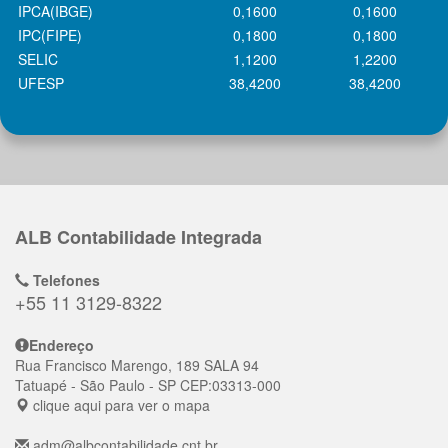
IPCA(IBGE)
0,1600
0,1600
IPC(FIPE)
0,1800
0,1800
SELIC
1,1200
1,2200
UFESP
38,4200
38,4200
ALB Contabilidade Integrada
Telefones
+55 11 3129-8322
Endereço
Rua Francisco Marengo, 189 SALA 94
Tatuapé
- São Paulo - SP
CEP:
03313-000
clique aqui para ver o mapa
adm@albcontabilidade.cnt.br