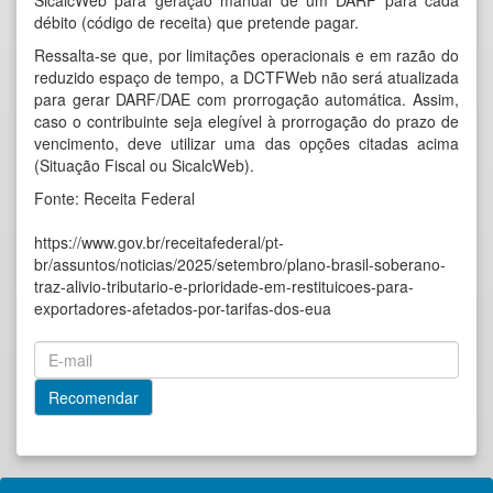
SicalcWeb
para geração manual de um DARF para cada
débito (código de receita) que pretende pagar.
Ressalta-se que, por limitações operacionais e em razão do
reduzido espaço de tempo, a DCTFWeb não será atualizada
para gerar DARF/DAE com prorrogação automática. Assim,
caso o contribuinte seja elegível à prorrogação do prazo de
vencimento, deve utilizar uma das opções citadas acima
(Situação Fiscal ou SicalcWeb).
Fonte: Receita Federal
https://www.gov.br/receitafederal/pt-
br/assuntos/noticias/2025/setembro/plano-brasil-soberano-
traz-alivio-tributario-e-prioridade-em-restituicoes-para-
exportadores-afetados-por-tarifas-dos-eua