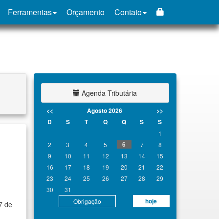
Ferramentas
Orçamento
Contato
Agenda Tributária
<<
Agosto 2026
>>
D
S
T
Q
Q
S
S
1
6
2
3
4
5
7
8
9
10
11
12
13
14
15
16
17
18
19
20
21
22
23
24
25
26
27
28
29
30
31
hoje
Obrigação
7 de