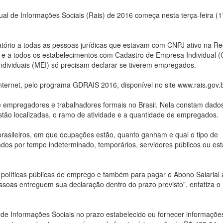
al de Informações Sociais (Rais) de 2016 começa nesta terça-feira (1
ório a todas as pessoas jurídicas que estavam com CNPJ ativo na Re
 a todos os estabelecimentos com Cadastro de Empresa Individual (
dividuais (MEI) só precisam declarar se tiverem empregados.
nternet, pelo programa GDRAIS 2016, disponível no site www.rais.gov.b
e empregadores e trabalhadores formais no Brasil. Nela constam dado
ão localizadas, o ramo de atividade e a quantidade de empregados.
asileiros, em que ocupações estão, quanto ganham e qual o tipo de
dos por tempo indeterminado, temporários, servidores públicos ou es
políticas públicas de emprego e também para pagar o Abono Salarial 
essoas entreguem sua declaração dentro do prazo previsto”, enfatiza o
de Informações Sociais no prazo estabelecido ou fornecer informaçõe