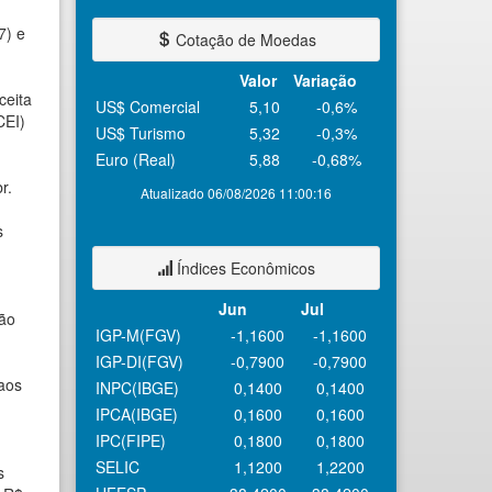
7) e
Cotação de Moedas
Valor
Variação
ceita
US$ Comercial
5,10
-0,6%
CEI)
US$ Turismo
5,32
-0,3%
Euro (Real)
5,88
-0,68%
r.
Atualizado 06/08/2026 11:00:16
s
Índices Econômicos
Jun
Jul
tão
IGP-M(FGV)
-1,1600
-1,1600
IGP-DI(FGV)
-0,7900
-0,7900
aos
INPC(IBGE)
0,1400
0,1400
IPCA(IBGE)
0,1600
0,1600
IPC(FIPE)
0,1800
0,1800
SELIC
1,1200
1,2200
s