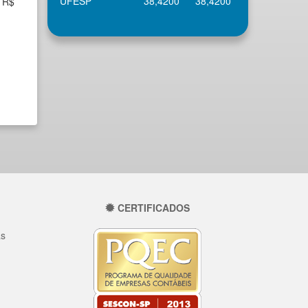
UFESP
38,4200
38,4200
a R$
CERTIFICADOS
as