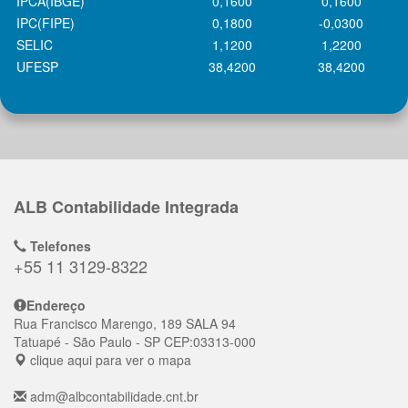
IPCA(IBGE)
0,1600
0,1600
IPC(FIPE)
0,1800
-0,0300
SELIC
1,1200
1,2200
UFESP
38,4200
38,4200
ALB Contabilidade Integrada
Telefones
+55 11 3129-8322
Endereço
Rua Francisco Marengo, 189 SALA 94
Tatuapé
- São Paulo - SP
CEP:
03313-000
clique aqui para ver o mapa
adm@albcontabilidade.cnt.br