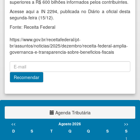
superiores a R$ 600 bilhões informados pelos contribuintes.
Acesse aqui a IN 2294
, publicada no Diário a oficial desta
segunda-feira (15/12).
Fonte: Receita Federal
https://www.gov.br/receitafederal/pt-
br/assuntos/noticias/2025/dezembro/receita-federal-amplia-
governanca-e-transparencia-sobre-beneficios-fiscais
Agenda Tributária
<<
Agosto 2026
>>
D
S
T
Q
Q
S
S
1