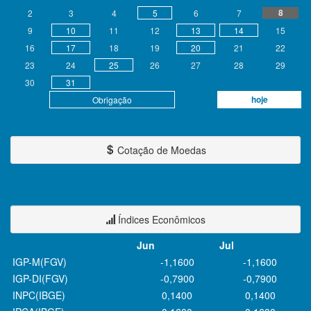
8
2
3
4
5
6
7
9
10
11
12
13
14
15
16
17
18
19
20
21
22
23
24
25
26
27
28
29
30
31
hoje
Obrigação
Cotação de Moedas
Índices Econômicos
Jun
Jul
IGP-M(FGV)
-1,1600
-1,1600
IGP-DI(FGV)
-0,7900
-0,7900
INPC(IBGE)
0,1400
0,1400