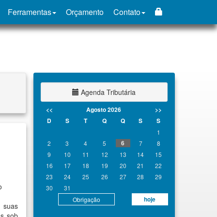
Ferramentas
Orçamento
Contato
Agenda Tributária
<<
Agosto 2026
>>
D
S
T
Q
Q
S
S
1
6
2
3
4
5
7
8
9
10
11
12
13
14
15
16
17
18
19
20
21
22
23
24
25
26
27
28
29
o
30
31
hoje
Obrigação
o suas
os sob