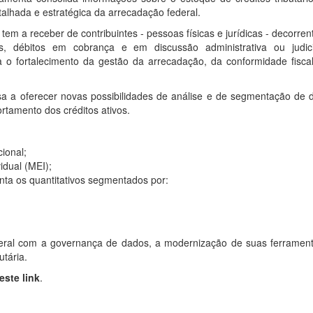
talhada e estratégica da arrecadação federal.
tem a receber de contribuintes - pessoas físicas e jurídicas - decorren
s, débitos em cobrança e em discussão administrativa ou judic
 o fortalecimento da gestão da arrecadação, da conformidade fisca
a a oferecer novas possibilidades de análise e de segmentação de 
tamento dos créditos ativos.
ional;
idual (MEI);
enta os quantitativos segmentados por:
ederal com a governança de dados, a modernização de suas ferramen
utária.
este link
.