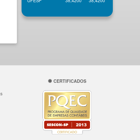
UFESP
38,4200
38,4200
-
CERTIFICADOS
as