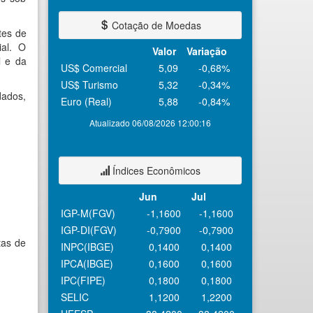
Cotação de Moedas
tes de
ial. O
Valor
Variação
l e da
US$ Comercial
5,09
-0,68%
US$ Turismo
5,32
-0,34%
dados,
Euro (Real)
5,88
-0,84%
Atualizado 06/08/2026 12:00:16
Índices Econômicos
Jun
Jul
IGP-M(FGV)
-1,1600
-1,1600
IGP-DI(FGV)
-0,7900
-0,7900
tas de
INPC(IBGE)
0,1400
0,1400
IPCA(IBGE)
0,1600
0,1600
IPC(FIPE)
0,1800
0,1800
SELIC
1,1200
1,2200