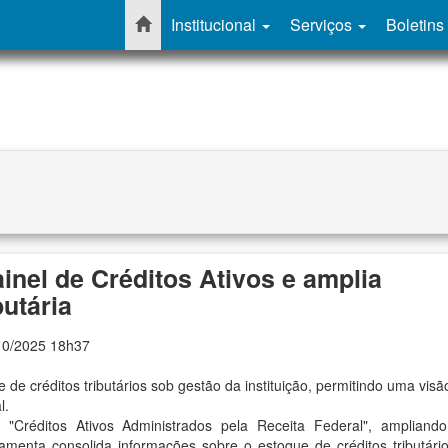
Institucional
Serviços
Boletins
inel de Créditos Ativos e amplia
butária
10/2025 18h37
de créditos tributários sob gestão da instituição, permitindo uma visã
l.
 "Créditos Ativos Administrados pela Receita Federal", ampliand
ramenta consolida informações sobre o estoque de créditos tributári