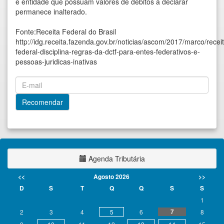
e entidade que possuam valores de débitos a declarar
permanece inalterado.
Fonte:Receita Federal do Brasil
http://idg.receita.fazenda.gov.br/noticias/ascom/2017/marco/recei
federal-disciplina-regras-da-dctf-para-entes-federativos-e-
pessoas-juridicas-inativas
Agenda Tributária
<<
Agosto 2026
>>
D
S
T
Q
Q
S
S
1
7
2
3
4
5
6
8