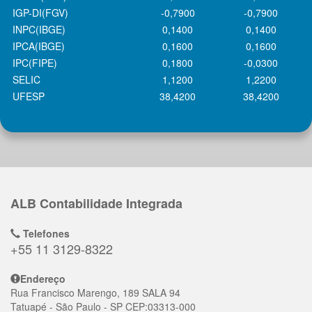
IGP-DI(FGV)
-0,7900
-0,7900
INPC(IBGE)
0,1400
0,1400
IPCA(IBGE)
0,1600
0,1600
IPC(FIPE)
0,1800
-0,0300
SELIC
1,1200
1,2200
UFESP
38,4200
38,4200
ALB Contabilidade Integrada
Telefones
+55 11 3129-8322
Endereço
Rua Francisco Marengo, 189 SALA 94
Tatuapé
- São Paulo - SP
CEP:
03313-000