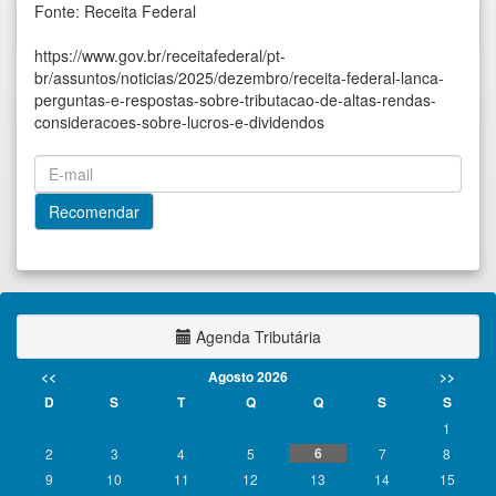
Fonte: Receita Federal
https://www.gov.br/receitafederal/pt-
br/assuntos/noticias/2025/dezembro/receita-federal-lanca-
perguntas-e-respostas-sobre-tributacao-de-altas-rendas-
consideracoes-sobre-lucros-e-dividendos
Agenda Tributária
<<
Agosto 2026
>>
D
S
T
Q
Q
S
S
1
6
2
3
4
5
7
8
9
10
11
12
13
14
15