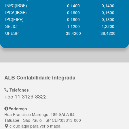
INPC(IBGE)
0,1400
0,1400
IPCA(IBGE)
0,1600
0,1600
IPC(FIPE)
0,1800
0,1800
SELIC
1,1200
1,2200
UFESP
38,4200
38,4200
ALB Contabilidade Integrada
Telefones
+55 11 3129-8322
Endereço
Rua Francisco Marengo, 189 SALA 94
Tatuapé
- São Paulo - SP
CEP:
03313-000
clique aqui para ver o mapa