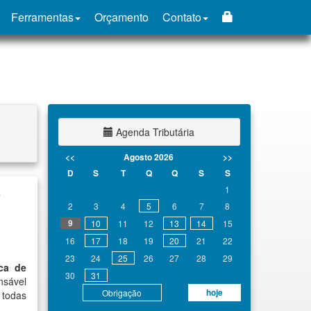
Ferramentas
Orçamento
Contato
Agenda Tributária
<<
Agosto 2026
>>
D
S
T
Q
Q
S
S
o
1
2
3
4
5
6
7
8
9
10
11
12
13
14
15
16
17
18
19
20
21
22
23
24
25
26
27
28
29
ica de
30
31
nsável
hoje
Obrigação
 todas