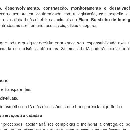
o, desenvolvimento, contratação, monitoramento e desativaç
o ocorra sempre em conformidade com a legislação, com respeito a
so está alinhado às diretrizes nacionais do
Plano Brasileiro de Inteli
centradas no ser humano, acessíveis, éticas e seguras.
e que toda e qualquer decisão permanece sob responsabilidade exclus
tomada de decisões autônomas. Sistemas de IA poderão apoiar anál
losos
;
 e transparentes;
dividuais.
 de uso ético da IA e às discussões sobre transparência algorítmica.
s serviços ao cidadão
r processos, apoiar análises complexas e melhorar a entrega de se
a aumentar eficiência e precisão, sem substituir competências hu