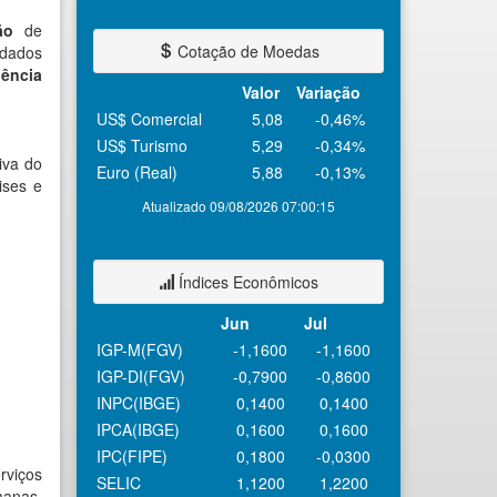
ão
de
Cotação de Moedas
 dados
gência
Valor
Variação
US$ Comercial
5,08
-0,46%
US$ Turismo
5,29
-0,34%
iva do
Euro (Real)
5,88
-0,13%
ises e
Atualizado 09/08/2026 07:00:15
Índices Econômicos
Jun
Jul
IGP-M(FGV)
-1,1600
-1,1600
IGP-DI(FGV)
-0,7900
-0,8600
INPC(IBGE)
0,1400
0,1400
IPCA(IBGE)
0,1600
0,1600
IPC(FIPE)
0,1800
-0,0300
rviços
SELIC
1,1200
1,2200
manas.