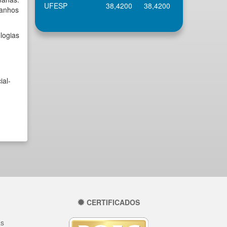
UFESP
38,4200
38,4200
ganhos
logias
ial-
CERTIFICADOS
as