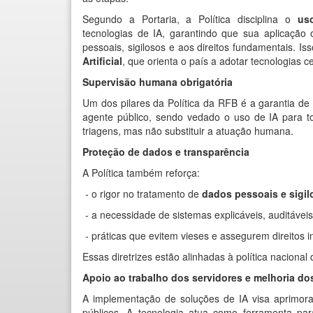
Segundo a Portaria, a Política disciplina o
us
tecnologias de IA, garantindo que sua aplicaçã
pessoais, sigilosos e aos direitos fundamentais. Is
Artificial
, que orienta o país a adotar tecnologias 
Supervisão humana obrigatória
Um dos pilares da Política da RFB é a garantia d
agente público, sendo vedado o uso de IA para 
triagens, mas não substituir a atuação humana.
Proteção de dados e transparência
A Política também reforça:
- o rigor no tratamento de
dados pessoais e sigi
- a necessidade de sistemas explicáveis, auditáveis
- práticas que evitem vieses e assegurem direitos in
Essas diretrizes estão alinhadas à política nacional
Apoio ao trabalho dos servidores e melhoria do
A implementação de soluções de IA visa aprimora
públicos. A tecnologia atua como ferramenta par