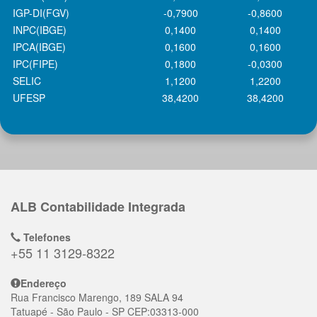
IGP-DI(FGV)
-0,7900
-0,8600
INPC(IBGE)
0,1400
0,1400
IPCA(IBGE)
0,1600
0,1600
IPC(FIPE)
0,1800
-0,0300
SELIC
1,1200
1,2200
UFESP
38,4200
38,4200
ALB Contabilidade Integrada
Telefones
+55 11 3129-8322
Endereço
Rua Francisco Marengo, 189 SALA 94
Tatuapé
- São Paulo - SP
CEP:
03313-000