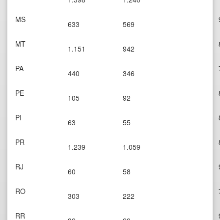
MS
633
569
MT
1.151
942
PA
440
346
PE
105
92
PI
63
55
PR
1.239
1.059
RJ
60
58
RO
303
222
RR