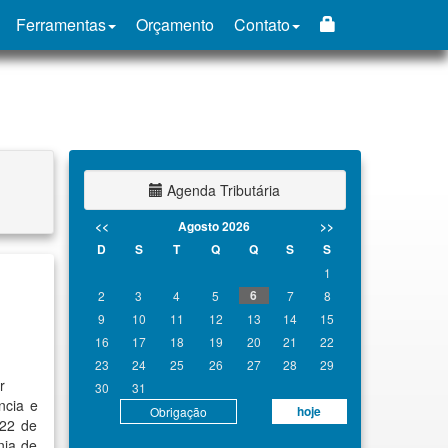
Ferramentas
Orçamento
Contato
Agenda Tributária
<<
Agosto 2026
>>
D
S
T
Q
Q
S
S
1
6
2
3
4
5
7
8
9
10
11
12
13
14
15
16
17
18
19
20
21
22
23
24
25
26
27
28
29
r
30
31
ncia e
hoje
Obrigação
 22 de
nia de