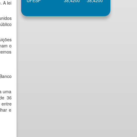
UFESP
38,4200
38,4200
 A lei
unidos
úblico
uições
imam o
ecemos
 Banco
ta uma
 de 36
 entre
lhar e