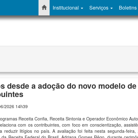
Institucional
Serviços
Boletins
gios desde a adoção do novo modelo de
uintes
06/2026 14h39
 programas Receita Confia, Receita Sintonia e Operador Econômico Auto
aciona com os contribuintes, com foco em conscientização, assistê
 reduzir litígios no país. A avaliação foi feita nesta segunda-feira,
nta da Receita Federal do Brasil, Adriana Gomes Rêgo, durante cerimô