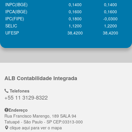
INPC(IBGE)
0,1400
0,1400
IPCA(IBGE)
0,1600
0,1600
IPC(FIPE)
0,1800
-0,0300
SELIC
1,1200
1,2200
UFESP
38,4200
38,4200
ALB Contabilidade Integrada
Telefones
+55 11 3129-8322
Endereço
Rua Francisco Marengo, 189 SALA 94
Tatuapé
- São Paulo - SP
CEP:
03313-000
clique aqui para ver o mapa