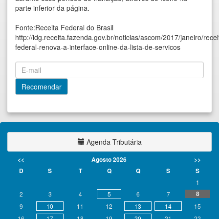
parte inferior da página.
Fonte:Receita Federal do Brasil
http://idg.receita.fazenda.gov.br/noticias/ascom/2017/janeiro/recei
federal-renova-a-interface-online-da-lista-de-servicos
Agenda Tributária
<<
Agosto 2026
>>
D
S
T
Q
Q
S
S
1
8
2
3
4
5
6
7
9
10
11
12
13
14
15
16
17
18
19
20
21
22