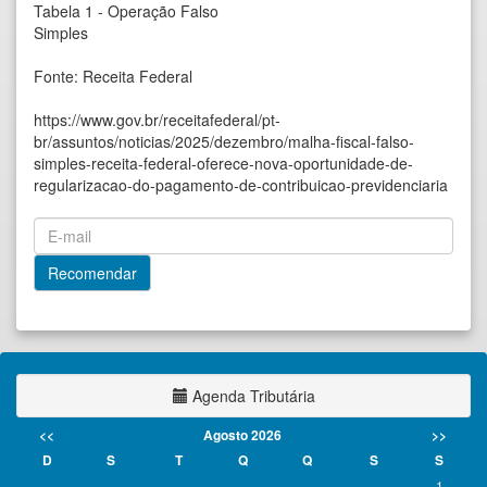
Tabela 1 - Operação Falso
Simples
Fonte: Receita Federal
https://www.gov.br/receitafederal/pt-
br/assuntos/noticias/2025/dezembro/malha-fiscal-falso-
simples-receita-federal-oferece-nova-oportunidade-de-
regularizacao-do-pagamento-de-contribuicao-previdenciaria
Agenda Tributária
<<
Agosto 2026
>>
D
S
T
Q
Q
S
S
1