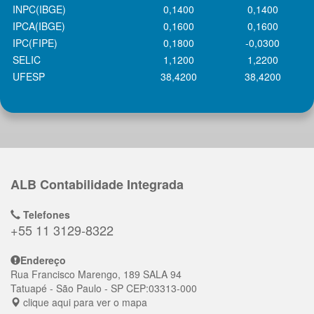
INPC(IBGE)
0,1400
0,1400
IPCA(IBGE)
0,1600
0,1600
IPC(FIPE)
0,1800
-0,0300
SELIC
1,1200
1,2200
UFESP
38,4200
38,4200
ALB Contabilidade Integrada
Telefones
+55 11 3129-8322
Endereço
Rua Francisco Marengo, 189 SALA 94
Tatuapé
- São Paulo - SP
CEP:
03313-000
clique aqui para ver o mapa