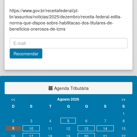
https://www.gov.br/receitafederal/pt-
br/assuntos/noticias/2025/dezembro/receita-federal-edita-
norma-que-dispoe-sobre-habilitacao-dos-titulares-de-
beneficios-onerosos-de-icms
Agenda Tributária
<<
Agosto 2026
>>
D
S
T
Q
Q
S
S
1
2
3
4
5
6
7
8
9
10
11
12
13
14
15
16
17
18
19
20
21
22