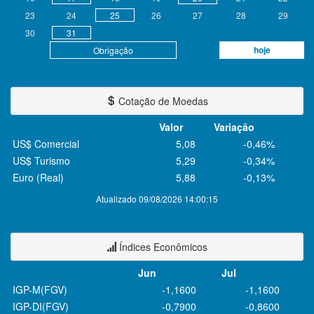
23
24
25
26
27
28
29
30
31
hoje
Obrigação
Cotação de Moedas
Valor
Variação
US$ Comercial
5,08
-0,46%
US$ Turismo
5,29
-0,34%
Euro (Real)
5,88
-0,13%
Atualizado 09/08/2026 14:00:15
Índices Econômicos
Jun
Jul
IGP-M(FGV)
-1,1600
-1,1600
IGP-DI(FGV)
-0,7900
-0,8600