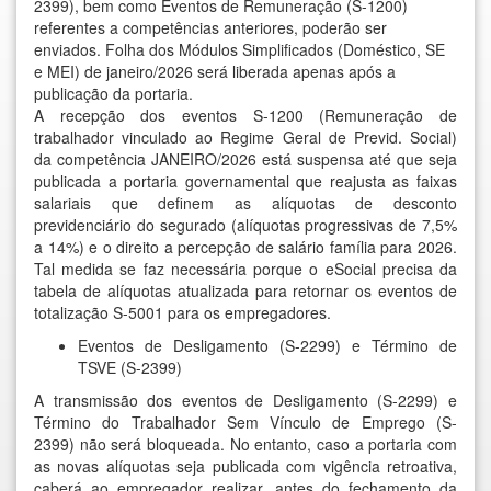
2399), bem como Eventos de Remuneração (S-1200)
referentes a competências anteriores, poderão ser
enviados. Folha dos Módulos Simplificados (Doméstico, SE
e MEI) de janeiro/2026 será liberada apenas após a
publicação da portaria.
A recepção dos eventos S-1200 (Remuneração de
trabalhador vinculado ao Regime Geral de Previd. Social)
da
competência JANEIRO/2026 está
suspensa
até que seja
publicada a portaria governamental que reajusta as faixas
salariais que definem as alíquotas de desconto
previdenciário do segurado (alíquotas progressivas de 7,5%
a 14%) e o direito a percepção de salário família para 2026.
Tal medida se faz necessária porque o eSocial precisa da
tabela de alíquotas atualizada para retornar os eventos de
totalização S-5001 para os empregadores.
Eventos de Desligamento (S-2299) e Término de
TSVE (S-2399)
A transmissão dos eventos de Desligamento (S-2299) e
Término do Trabalhador Sem Vínculo de Emprego (S-
2399)
não será bloqueada
. No entanto, caso a portaria com
as novas alíquotas seja publicada com vigência retroativa,
caberá ao empregador realizar, antes do fechamento da