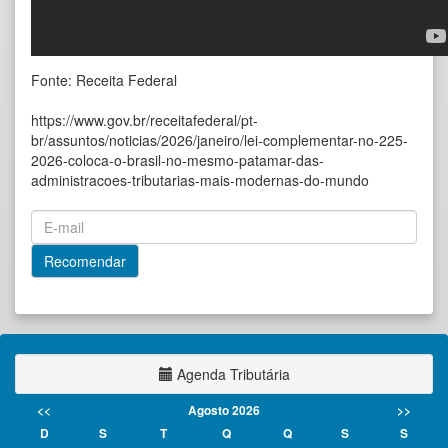
Fonte: Receita Federal
https://www.gov.br/receitafederal/pt-
br/assuntos/noticias/2026/janeiro/lei-complementar-no-225-
2026-coloca-o-brasil-no-mesmo-patamar-das-
administracoes-tributarias-mais-modernas-do-mundo
Agenda Tributária
<<
Agosto 2026
>>
D
S
T
Q
Q
S
S