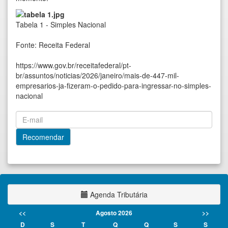
Tabela 1 - Simples Nacional
Fonte: Receita Federal
https://www.gov.br/receitafederal/pt-
br/assuntos/noticias/2026/janeiro/mais-de-447-mil-
empresarios-ja-fizeram-o-pedido-para-ingressar-no-simples-
nacional
Agenda Tributária
<<
Agosto 2026
>>
D
S
T
Q
Q
S
S