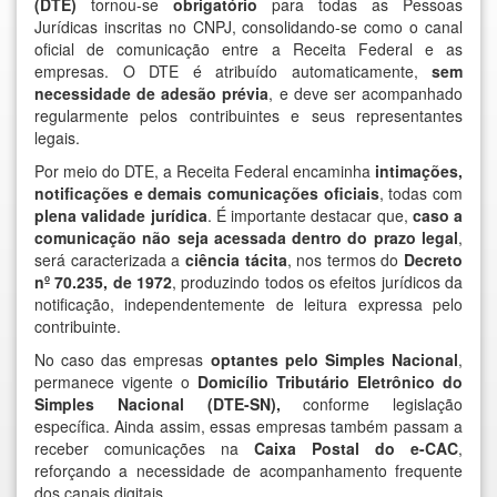
(DTE)
tornou-se
obrigatório
para todas as Pessoas
Jurídicas inscritas no CNPJ, consolidando-se como o canal
oficial de comunicação entre a Receita Federal e as
empresas. O DTE é atribuído automaticamente,
sem
necessidade de adesão prévia
, e deve ser acompanhado
regularmente pelos contribuintes e seus representantes
legais.
Por meio do DTE, a Receita Federal encaminha
intimações,
notificações e demais comunicações oficiais
, todas com
plena validade jurídica
. É importante destacar que,
caso a
comunicação não seja acessada dentro do prazo legal
,
será caracterizada a
ciência tácita
, nos termos do
Decreto
nº 70.235, de 1972
, produzindo todos os efeitos jurídicos da
notificação, independentemente de leitura expressa pelo
contribuinte.
No caso das empresas
optantes pelo Simples Nacional
,
permanece vigente o
Domicílio Tributário Eletrônico do
Simples Nacional (DTE-SN),
conforme legislação
específica. Ainda assim, essas empresas também passam a
receber comunicações na
Caixa Postal do e-CAC
,
reforçando a necessidade de acompanhamento frequente
dos canais digitais.