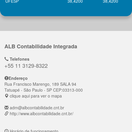
UFESP
38,4200
38,4200
ALB Contabilidade Integrada
Telefones
+55 11 3129-8322
Endereço
Rua Francisco Marengo, 189 SALA 94
Tatuapé
- São Paulo - SP
CEP:
03313-000
clique aqui para ver o mapa
adm@albcontabilidade.cnt.br
http://www.albcontabilidade.cnt.br/
Horário de funcionamento