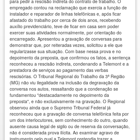
para pedir a rescisão indireta do contrato de trabalho. O
empregado contou na reclamação que exercia a função de
instalador e reparador de linhas telefônicas e, após ficar
afastado do trabalho por cerca de dois anos, recebendo
auxílio previdenciário, teve de ficar em casa sem poder
exercer suas atividades normalmente, por orientação do
encarregado. Apresentou a gravação de conversas para
demonstrar que, por reiteradas vezes, solicitou a ele que
regularizasse sua situação. Com base nessa prova e no
depoimento da preposta, que confirmou os fatos, a sentença
reconheceu a rescisão indireta, condenando a Telemont e a
prestadora de serviços ao pagamento das verbas
rescisórias. O Tribunal Regional do Trabalho da 3ª Região
(MG) não viu ilegalidade na inclusão da degravação da
conversa nos autos, ressaltando que a condenação se
fundamentou "destacadamente no depoimento da
preposta", e não exclusivamente na gravação. O Regional
observou ainda que o Supremo Tribunal Federal já
reconheceu que a gravação de conversa telefônica feita por
um dos interlocutores, sem conhecimento do outro, quando
ausente causa legal de sigilo ou de reserva da conversação,
não é considerada prova ilícita. Ao examinar agravo de
instrumento pelo qual a Telemont pretendia trazer a