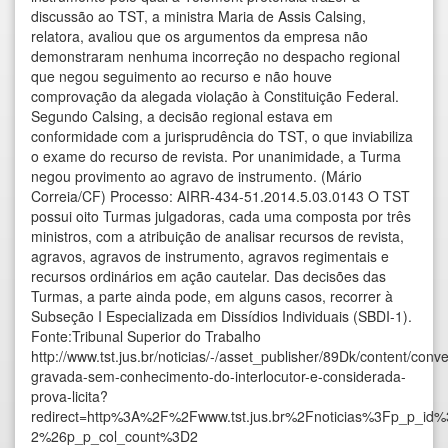
discussão ao TST, a ministra Maria de Assis Calsing,
relatora, avaliou que os argumentos da empresa não
demonstraram nenhuma incorreção no despacho regional
que negou seguimento ao recurso e não houve
comprovação da alegada violação à Constituição Federal.
Segundo Calsing, a decisão regional estava em
conformidade com a jurisprudência do TST, o que inviabiliza
o exame do recurso de revista. Por unanimidade, a Turma
negou provimento ao agravo de instrumento. (Mário
Correia/CF) Processo: AIRR-434-51.2014.5.03.0143 O TST
possui oito Turmas julgadoras, cada uma composta por três
ministros, com a atribuição de analisar recursos de revista,
agravos, agravos de instrumento, agravos regimentais e
recursos ordinários em ação cautelar. Das decisões das
Turmas, a parte ainda pode, em alguns casos, recorrer à
Subseção I Especializada em Dissídios Individuais (SBDI-1).
Fonte:Tribunal Superior do Trabalho
http://www.tst.jus.br/noticias/-/asset_publisher/89Dk/content/conv
gravada-sem-conhecimento-do-interlocutor-e-considerada-
prova-licita?
redirect=http%3A%2F%2Fwww.tst.jus.br%2Fnoticias%3Fp_p_
2%26p_p_col_count%3D2